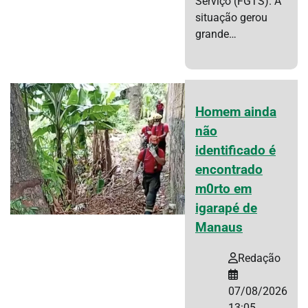
Serviço (FGTS). A
situação gerou
grande…
Homem ainda
não
identificado é
encontrado
m0rto em
igarapé de
Manaus
Redação
07/08/2026
13:05