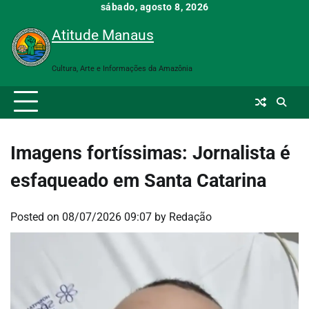
Skip
sábado, agosto 8, 2026
to
Atitude Manaus
content
Cultura, Arte e Informações da Amazônia
Imagens fortíssimas: Jornalista é
esfaqueado em Santa Catarina
Posted on
08/07/2026 09:07
by
Redação