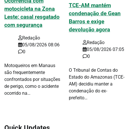
Ocorrência com
TCE-AM mantém
motocicleta na Zona
condenação de Gean
Leste: casal resgatado
Barros e exige
com segurança
devolução agora
Redação
Redação
05/08/2026 08:06
05/08/2026 07:05
0
0
Motoqueiros em Manaus
O Tribunal de Contas do
são frequentemente
Estado do Amazonas (TCE-
confrontados por situações
AM) decidiu manter a
de perigo, como o acidente
condenação do ex-
ocorrido na…
prefeito…
Quick Updates