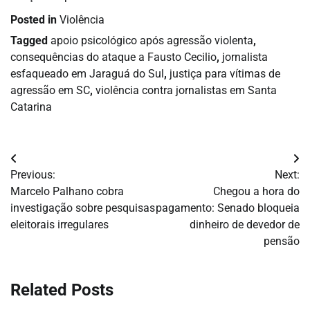
Posted in
Violência
Tagged
apoio psicológico após agressão violenta
,
consequências do ataque a Fausto Cecilio
,
jornalista
esfaqueado em Jaraguá do Sul
,
justiça para vítimas de
agressão em SC
,
violência contra jornalistas em Santa
Catarina
Navegação
Previous:
Next:
de
Marcelo Palhano cobra
Chegou a hora do
investigação sobre pesquisas
pagamento: Senado bloqueia
Post
eleitorais irregulares
dinheiro de devedor de
pensão
Related Posts