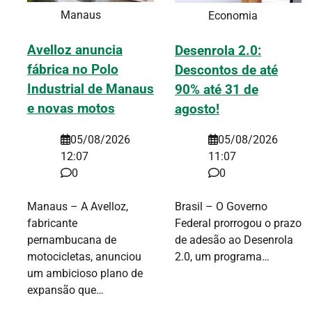
Manaus
Economia
Avelloz anuncia
Desenrola 2.0:
fábrica no Polo
Descontos de até
Industrial de Manaus
90% até 31 de
e novas motos
agosto!
05/08/2026
05/08/2026
12:07
11:07
0
0
Manaus – A Avelloz,
Brasil – O Governo
fabricante
Federal prorrogou o prazo
pernambucana de
de adesão ao Desenrola
motocicletas, anunciou
2.0, um programa…
um ambicioso plano de
expansão que…