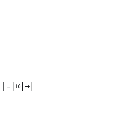
2
…
16