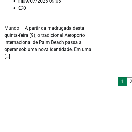
09/07/2026 09:06
0
Mundo – A partir da madrugada desta
quinta-feira (9), o tradicional Aeroporto
Internacional de Palm Beach passa a
operar sob uma nova identidade. Em uma
[…]
Paginação
1
de
posts