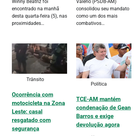
Winny Beatriz foi
Valério (PSDB-AM)
encontrado na manhã
consolidou seu mandato
desta quarta-feira (5), nas
como um dos mais
proximidades…
combativos…
Trânsito
Política
Ocorrência com
TCE-AM mantém
motocicleta na Zona
condenação de Gean
Leste: casal
Barros e exige
resgatado com
devolução agora
segurança