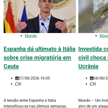
Mundo
Mun
Espanha dá ultimato à Itália
Investida 
sobre crise migratória em
civil choc
Ceuta
Ucrânia
07/08/2026 16:05
04/08/2
0
0
A tensão entre Espanha e Itália
Mundo – Um home
intensificou-se nas últimas semanas,
alvo de um ataqu