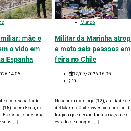
do
Mundo
miliar: mãe e
Militar da Marinha atrop
dem a vida em
e mata seis pessoas em
na Espanha
feira no Chile
026 14:06
12/07/2026 16:05
0
nte ocorreu na tarde
No último domingo (12), a cidade de
a (15) no rio Esca, na
del Mar, no Chile, vivenciou um incid
a, Espanha, onde uma
trágico que deixou toda a nação em
 seus […]
estado de choque. […]