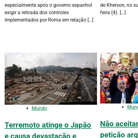
especialmente após o governo espanhol
de Kherson, no su
exigir a retirada dos controles
feira (4). […]
implementados por Roma em relação […]
Mun
Mundo
Não aceita
Terremoto atinge o Japão
petição arg
e causa devastação e