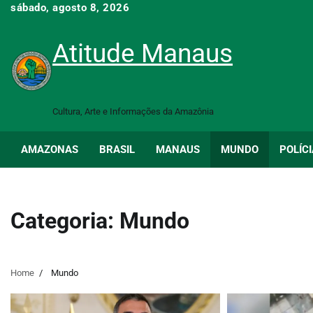
Skip
sábado, agosto 8, 2026
to
content
Atitude Manaus
Cultura, Arte e Informações da Amazônia
AMAZONAS
BRASIL
MANAUS
MUNDO
POLÍCI
Categoria:
Mundo
Home
Mundo