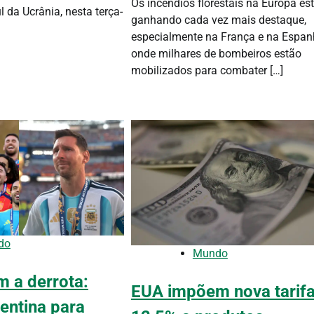
Os incêndios florestais na Europa es
l da Ucrânia, nesta terça-
ganhando cada vez mais destaque,
especialmente na França e na Espan
onde milhares de bombeiros estão
mobilizados para combater […]
do
Mundo
m a derrota:
EUA impõem nova tarifa
entina para