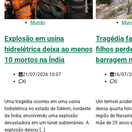
Mundo
Mun
Explosão em usina
Tragédia fa
hidrelétrica deixa ao menos
filhos per
10 mortos na Índia
barragem 
21/07/2026 10:07
16/07/2
0
0
Uma tragédia ocorreu em uma usina
Um terrível acide
hidrelétrica no estado de Sikkim, nordeste
dessa quarta-feir
da Índia, envolvendo uma explosão
região de Navarr
devastadora em um túnel subterrâneo. A
mãe de 29 anos e
explosão deixou […]