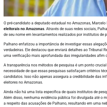
O pré-candidato a deputado estadual no Amazonas, Marcelo P
eleitorais no Amazonas
. Através de suas redes sociais, Pal
de seu nome em levantamentos realizados por institutos de 
Palhano enfatizou a importância de investigar essas alegaç
verdadeiras. Ele destacou que enviará detalhes ao Tribunal R
uma verificação mais aprofundada das irregularidades afim de 
A transparência nos métodos de pesquisa é um ponto crucial 
necessidade de que essas pesquisas satisfaçam critérios técn
candidatos. Isso não apenas assegura a credibilidade das i
eleitores no Amazonas.
Ainda não há uma lista específica de quais institutos de pe
Além disso, nenhuma evidência pública foi divulgada até o m
a respeito das acusações de Palhano, resultando em uma neb