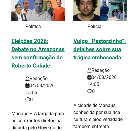
Política
Polícia
Eleições 2026:
Vulgo “Pastorzinho”:
Debate no Amazonas
detalhes sobre sua
sem confirmação de
trágica emboscada
Roberto Cidade
Redação
04/08/2026
Redação
14:05
04/08/2026
0
15:06
0
A cidade de Manaus,
conhecida por sua rica
Manaus – A largada para
cultura e biodiversidade,
os confrontos diretos na
também enfrenta
disputa pelo Governo do