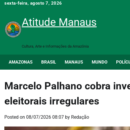
Skip
sexta-feira, agosto 7, 2026
to
content
Atitude Manaus
Cultura, Arte e Informações da Amazônia
AMAZONAS
BRASIL
MANAUS
MUNDO
POLÍCI
Marcelo Palhano cobra inv
eleitorais irregulares
Posted on
08/07/2026 08:07
by
Redação