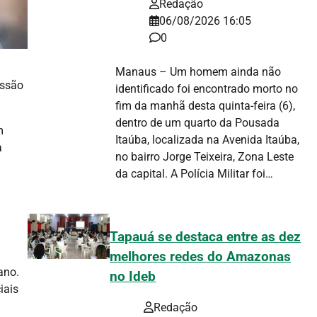
Redação
06/08/2026 16:05
0
Manaus – Um homem ainda não
issão
identificado foi encontrado morto no
fim da manhã desta quinta-feira (6),
dentro de um quarto da Pousada
m
Itaúba, localizada na Avenida Itaúba,
a
no bairro Jorge Teixeira, Zona Leste
da capital. A Polícia Militar foi…
Tapauá se destaca entre as dez
melhores redes do Amazonas
ano.
no Ideb
iais
Redação