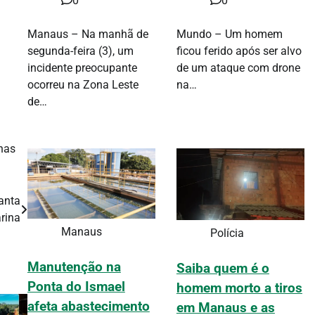
0
0
Manaus – Na manhã de
Mundo – Um homem
segunda-feira (3), um
ficou ferido após ser alvo
incidente preocupante
de um ataque com drone
ocorreu na Zona Leste
na…
de…
nas
anta
rina
Manaus
Polícia
Manutenção na
Saiba quem é o
Ponta do Ismael
homem morto a tiros
afeta abastecimento
em Manaus e as