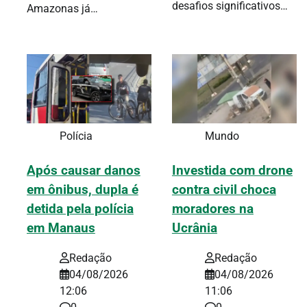
desafios significativos…
Amazonas já…
Polícia
Mundo
Após causar danos
Investida com drone
em ônibus, dupla é
contra civil choca
detida pela polícia
moradores na
em Manaus
Ucrânia
Redação
Redação
04/08/2026
04/08/2026
12:06
11:06