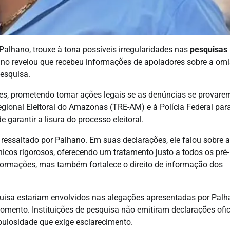
alhano, trouxe à tona possíveis irregularidades nas
pesquisas
hano revelou que recebeu informações de apoiadores sobre a om
pesquisa.
ões, prometendo tomar ações legais se as denúncias se provare
egional Eleitoral do Amazonas (TRE-AM) e à Polícia Federal par
garantir a lisura do processo eleitoral.
ressaltado por Palhano. Em suas declarações, ele falou sobre a
icos rigorosos, oferecendo um tratamento justo a todos os pré-
nformações, mas também fortalece o direito de informação dos
squisa estariam envolvidos nas alegações apresentadas por Palh
omento. Instituições de pesquisa não emitiram declarações ofic
ulosidade que exige esclarecimento.