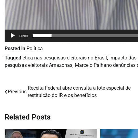
00:00
Posted in
Política
Tagged
ética nas pesquisas eleitorais no Brasil
,
impacto das p
pesquisas eleitorais Amazonas
,
Marcelo Palhano denúncias 
Receita Federal abre consulta a lote especial de
Navegação
Previous:
restituição do IR e os benefícios
de
Post
Related Posts