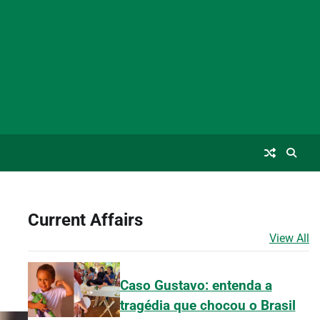
Current Affairs
View All
Caso Gustavo: entenda a
tragédia que chocou o Brasil