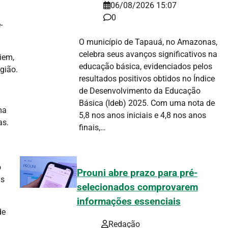
06/08/2026 15:07
0
-
O município de Tapauá, no Amazonas,
celebra seus avanços significativos na
iem,
educação básica, evidenciados pelos
gião.
resultados positivos obtidos no Índice
de Desenvolvimento da Educação
Básica (Ideb) 2025. Com uma nota de
ma
5,8 nos anos iniciais e 4,8 nos anos
as.
finais,…
o
Prouni abre prazo para pré-
as
selecionados comprovarem
informações essenciais
de
Redação