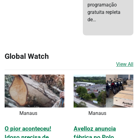
programação
gratuita repleta
de…
Global Watch
View All
Manaus
Manaus
Avelloz anuncia
O pior aconteceu!
fábrica no Polo
Idoso precisa de