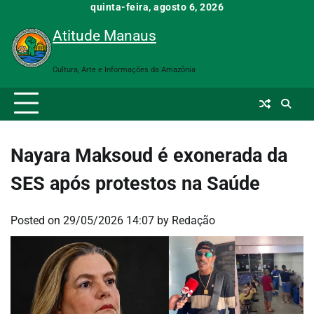
Skip
quinta-feira, agosto 6, 2026
to
Atitude Manaus
content
Cultura, Arte e Informações da Amazônia
Nayara Maksoud é exonerada da
SES após protestos na Saúde
Posted on
29/05/2026 14:07
by
Redação