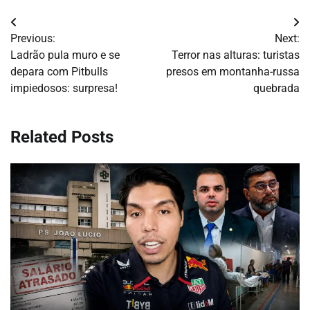
Navegação
Previous:
Next:
de
Ladrão pula muro e se
Terror nas alturas: turistas
depara com Pitbulls
presos em montanha-russa
Post
impiedosos: surpresa!
quebrada
Related Posts