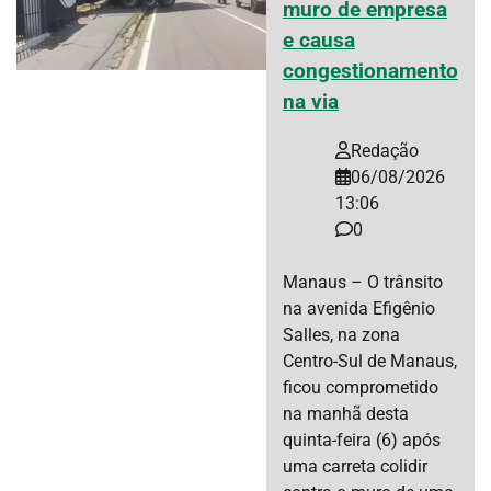
muro de empresa
e causa
congestionamento
na via
Redação
06/08/2026
13:06
0
Manaus – O trânsito
na avenida Efigênio
Salles, na zona
Centro-Sul de Manaus,
ficou comprometido
na manhã desta
quinta-feira (6) após
uma carreta colidir