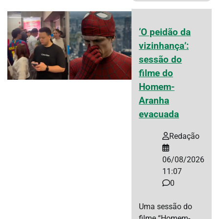
‘O peidão da
vizinhança’:
sessão do
filme do
Homem-
Aranha
evacuada
Redação
06/08/2026
11:07
0
Uma sessão do
filme “Homem-