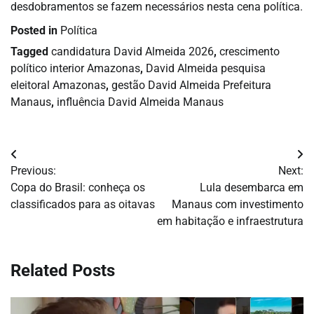
desdobramentos se fazem necessários nesta cena política.
Posted in
Política
Tagged
candidatura David Almeida 2026
,
crescimento
político interior Amazonas
,
David Almeida pesquisa
eleitoral Amazonas
,
gestão David Almeida Prefeitura
Manaus
,
influência David Almeida Manaus
Navegação
Previous:
Next:
de
Copa do Brasil: conheça os
Lula desembarca em
classificados para as oitavas
Manaus com investimento
Post
em habitação e infraestrutura
Related Posts