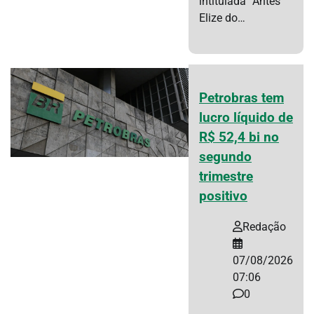
intitulada “Antes
Elize do…
Petrobras tem
lucro líquido de
R$ 52,4 bi no
segundo
trimestre
positivo
Redação
07/08/2026
07:06
0