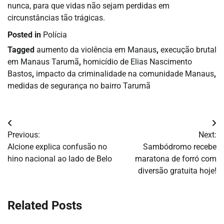
nunca, para que vidas não sejam perdidas em
circunstâncias tão trágicas.
Posted in
Polícia
Tagged
aumento da violência em Manaus
,
execução brutal
em Manaus Tarumã
,
homicídio de Elias Nascimento
Bastos
,
impacto da criminalidade na comunidade Manaus
,
medidas de segurança no bairro Tarumã
Navegação
Previous:
Next:
de
Alcione explica confusão no
Sambódromo recebe
hino nacional ao lado de Belo
maratona de forró com
Post
diversão gratuita hoje!
Related Posts