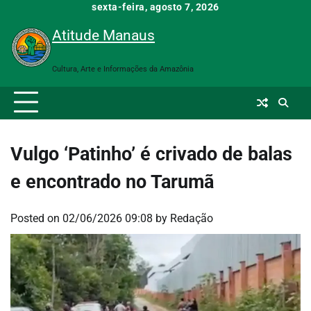
Skip
sexta-feira, agosto 7, 2026
to
Atitude Manaus
content
Cultura, Arte e Informações da Amazônia
Vulgo ‘Patinho’ é crivado de balas
e encontrado no Tarumã
Posted on
02/06/2026 09:08
by
Redação