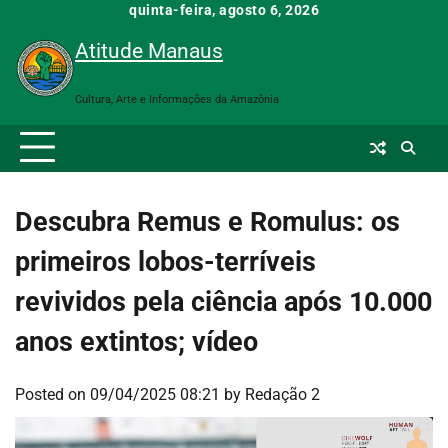
Skip
quinta-feira, agosto 6, 2026
to
Atitude Manaus
content
Cultura, Arte e Informações da Amazônia
Descubra Remus e Romulus: os
primeiros lobos-terríveis
revividos pela ciência após 10.000
anos extintos; vídeo
Posted on
09/04/2025 08:21
by
Redação 2