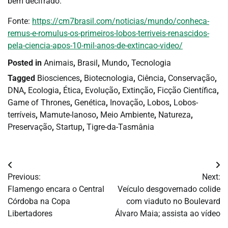
bem decifrado.
Fonte:
https://cm7brasil.com/noticias/mundo/conheca-
remus-e-romulus-os-primeiros-lobos-terriveis-renascidos-
pela-ciencia-apos-10-mil-anos-de-extincao-video/
Posted in
Animais
,
Brasil
,
Mundo
,
Tecnologia
Tagged
Biosciences
,
Biotecnologia
,
Ciência
,
Conservação
,
DNA
,
Ecologia
,
Ética
,
Evolução
,
Extinção
,
Ficção Científica
,
Game of Thrones
,
Genética
,
Inovação
,
Lobos
,
Lobos-
terríveis
,
Mamute-lanoso
,
Meio Ambiente
,
Natureza
,
Preservação
,
Startup
,
Tigre-da-Tasmânia
Navegação
Previous:
Next:
de
Flamengo encara o Central
Veículo desgovernado colide
Córdoba na Copa
com viaduto no Boulevard
Post
Libertadores
Álvaro Maia; assista ao vídeo