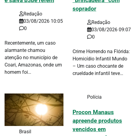
e salva b3bê refém
“brincadeira” com
soprador
Redação
03/08/2026 10:05
Redação
0
03/08/2026 09:07
0
Recentemente, um caso
alarmante chamou
Crime Horrendo na Flórida:
atenção no município de
Homicídio Infantil Mundo
Coari, Amazonas, onde um
– Um caso chocante de
homem foi…
crueldade infantil teve…
Polícia
Procon Manaus
apreende produtos
vencidos em
Brasil