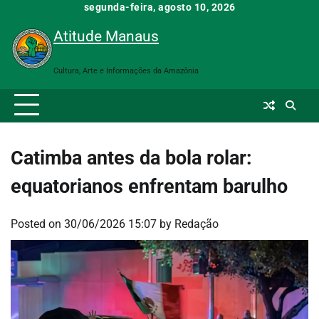
Skip
segunda-feira, agosto 10, 2026
to
Atitude Manaus
content
Cultura, Arte e Informações da Amazônia
Catimba antes da bola rolar:
equatorianos enfrentam barulho
Posted on
30/06/2026 15:07
by
Redação