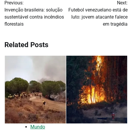
Previous:
Next:
de
Invenção brasileira: solução
Futebol venezuelano está de
sustentável contra incêndios
luto: jovem atacante falece
Post
florestais
em tragédia
Related Posts
Mundo