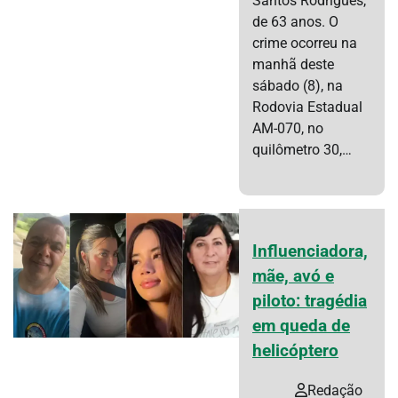
Santos Rodrigues,
de 63 anos. O
crime ocorreu na
manhã deste
sábado (8), na
Rodovia Estadual
AM-070, no
quilômetro 30,…
Influenciadora,
mãe, avó e
piloto: tragédia
em queda de
helicóptero
Redação