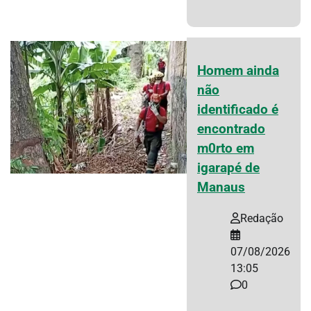
Homem ainda
não
identificado é
encontrado
m0rto em
igarapé de
Manaus
Redação
07/08/2026
13:05
0