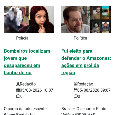
Polícia
Política
Bombeiros localizam
Fui eleito para
jovem que
defender o Amazonas:
desapareceu em
ações em prol da
banho de rio
região
Redação
Redação
05/08/2026 10:07
05/08/2026 09:07
0
0
O corpo da adolescente
Brasil – O senador Plínio
Winny Beatriz foi
Valério (PSDB-AM)