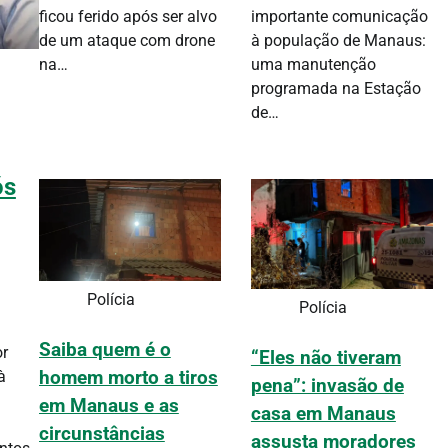
ficou ferido após ser alvo
importante comunicação
de um ataque com drone
à população de Manaus:
na…
uma manutenção
programada na Estação
de…
ós
Polícia
Polícia
Saiba quem é o
or
“Eles não tiveram
à
homem morto a tiros
pena”: invasão de
em Manaus e as
casa em Manaus
circunstâncias
assusta moradores