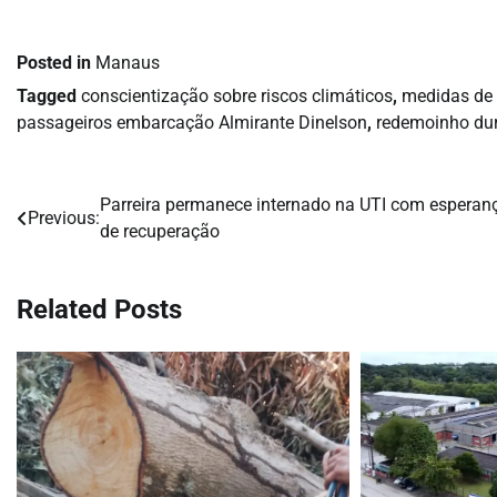
Posted in
Manaus
Tagged
conscientização sobre riscos climáticos
,
medidas de
passageiros embarcação Almirante Dinelson
,
redemoinho du
Parreira permanece internado na UTI com esperan
Navegação
Previous:
de recuperação
de
Post
Related Posts