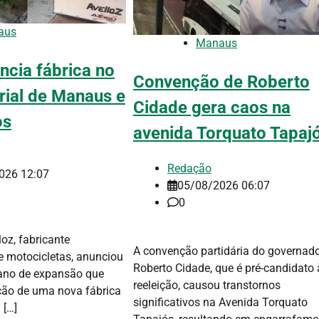
aus
Manaus
ncia fábrica no
Convenção de Roberto
rial de Manaus e
Cidade gera caos na
os
avenida Torquato Tapaj
Redação
026 12:07
05/08/2026 06:07
0
oz, fabricante
A convenção partidária do governad
 motocicletas, anunciou
Roberto Cidade, que é pré-candidato 
ano de expansão que
reeleição, causou transtornos
ação de uma nova fábrica
significativos na Avenida Torquato
 […]