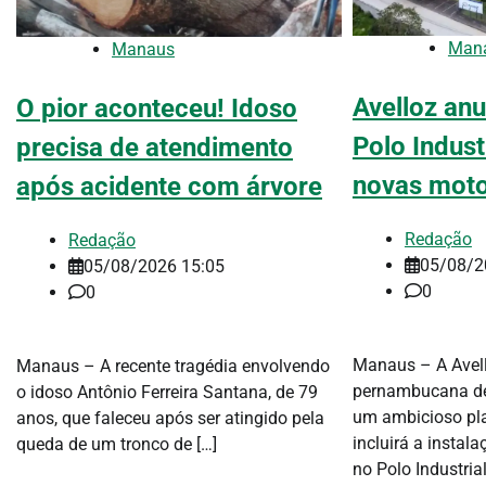
Man
Manaus
Avelloz anu
O pior aconteceu! Idoso
Polo Indust
precisa de atendimento
novas mot
após acidente com árvore
Redação
Redação
05/08/2
05/08/2026 15:05
0
0
Manaus – A Avell
Manaus – A recente tragédia envolvendo
pernambucana de
o idoso Antônio Ferreira Santana, de 79
um ambicioso pl
anos, que faleceu após ser atingido pela
incluirá a instal
queda de um tronco de […]
no Polo Industrial