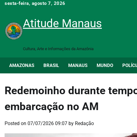
Skip
sexta-feira, agosto 7, 2026
to
content
Atitude Manaus
Cultura, Arte e Informações da Amazônia
AMAZONAS
BRASIL
MANAUS
MUNDO
POLÍCI
Redemoinho durante tempo
embarcação no AM
Posted on
07/07/2026 09:07
by
Redação