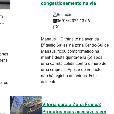
congestionamento na via
Redação
em
06/08/2026 13:06
o à
0
Manaus – O trânsito na avenida
Efigênio Salles, na zona Centro-Sul de
Manaus, ficou comprometido na
ortes
manhã desta quinta-feira (6) após
gens
uma carreta colidir contra o muro de
uma empresa. Apesar do impacto,
não há registro de feridos. Este
acidente…
eiros
Vitória para a Zona Franca:
Produtos mais acessíveis em
ade