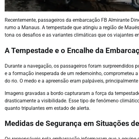
Recentemente, passageiros da embarcação FB Almirante Di
rumo a Manaus. A tempestade que atingiu a região de Maués, 
tona os desafios e as variantes climáticas que os viajantes
A Tempestade e o Encalhe da Embarca
Durante a navegação, os passageiros foram surpreendidos po
e a formação inesperada de um redemoinho, comprometeu a 
do rio. O medo e a apreensão eram palpáveis, principalmente 
Imagens gravadas a bordo capturaram a força da tempestade 
drasticamente a visibilidade. Esse tipo de fenômeno climáti
quanto tripulantes em estado de alerta.
Medidas de Segurança em Situações d
Os responsáveis pela embarcação informaram que a equipe d