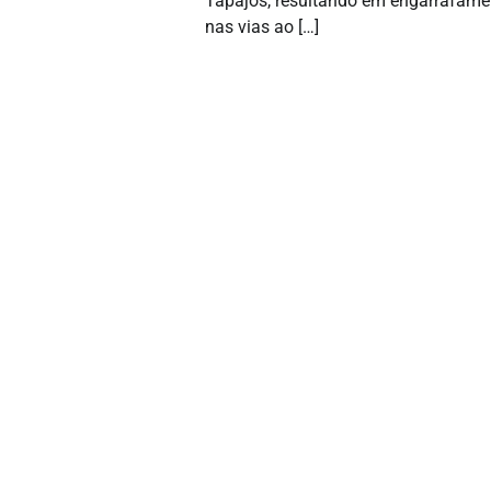
Tapajós, resultando em engarrafame
nas vias ao […]