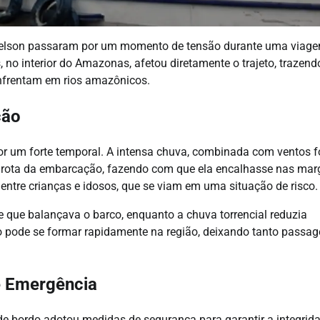
nelson passaram por um momento de tensão durante uma viag
no interior do Amazonas, afetou diretamente o trajeto, trazend
 enfrentam em rios amazônicos.
ção
r um forte temporal. A intensa chuva, combinada com ventos f
rota da embarcação, fazendo com que ela encalhasse nas mar
entre crianças e idosos, que se viam em uma situação de risco.
que balançava o barco, enquanto a chuva torrencial reduzia
co pode se formar rapidamente na região, deixando tanto passag
e Emergência
e bordo adotou medidas de segurança para garantir a integrid