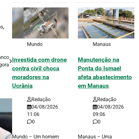
os
,
Mundo
Manaus
anco
Investida com drone
Manutenção na
gora
contra civil choca
Ponta do Ismael
moradores na
afeta abastecimento
Ucrânia
em Manaus
Redação
Redação
04/08/2026
04/08/2026
11:06
09:06
0
0
Mundo – Um homem
Manaus – Uma