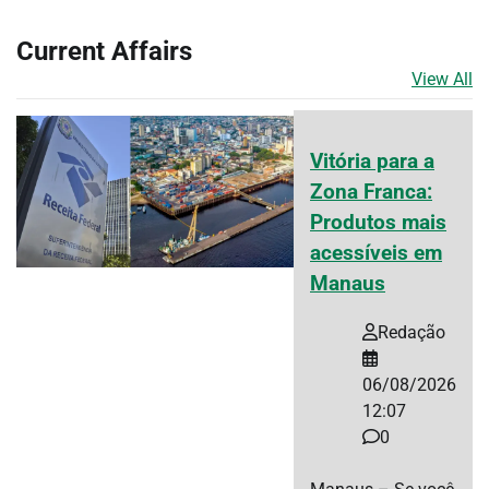
Current Affairs
View All
Vitória para a
Zona Franca:
Produtos mais
acessíveis em
Manaus
Redação
06/08/2026
12:07
0