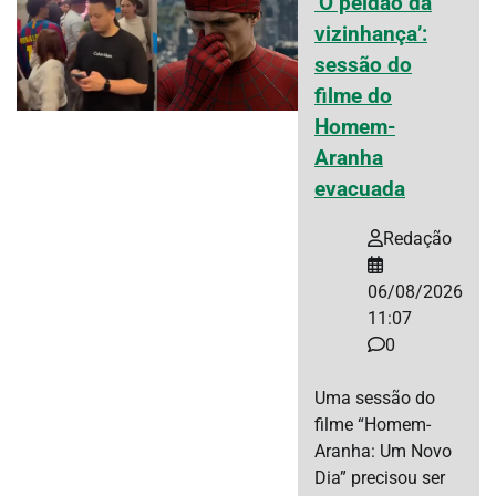
‘O peidão da
vizinhança’:
sessão do
filme do
Homem-
Aranha
evacuada
Redação
06/08/2026
11:07
0
Uma sessão do
filme “Homem-
Aranha: Um Novo
Dia” precisou ser