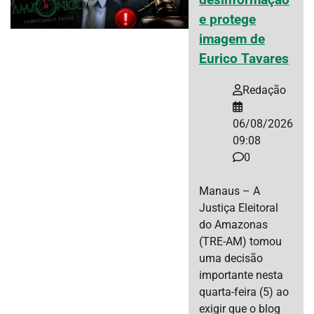
e protege
imagem de
Eurico Tavares
Redação
06/08/2026
09:08
0
Manaus – A
Justiça Eleitoral
do Amazonas
(TRE-AM) tomou
uma decisão
importante nesta
quarta-feira (5) ao
exigir que o blog