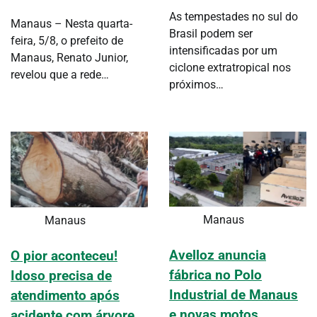
As tempestades no sul do
Manaus – Nesta quarta-
Brasil podem ser
feira, 5/8, o prefeito de
intensificadas por um
Manaus, Renato Junior,
ciclone extratropical nos
revelou que a rede…
próximos…
Manaus
Manaus
Avelloz anuncia
O pior aconteceu!
fábrica no Polo
Idoso precisa de
Industrial de Manaus
atendimento após
e novas motos
acidente com árvore