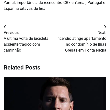
Yamal
,
importância do reencontro CR7 e Yamal
,
Portugal e
Espanha oitavas de final
Navegação
Previous:
Next:
de
A última volta de bicicleta:
Incêndio atinge apartamento
acidente trágico com
no condomínio de Ilhas
Post
caminhão
Gregas em Ponta Negra
Related Posts