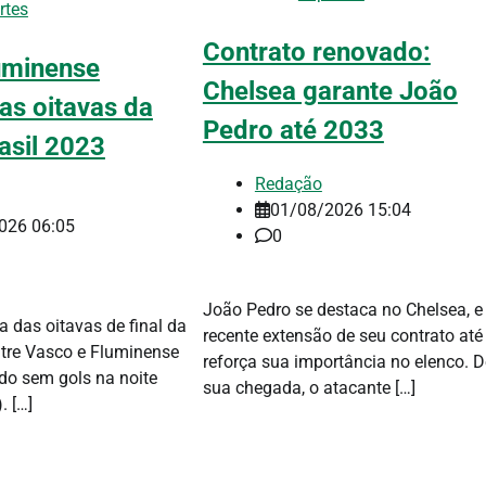
rtes
Contrato renovado:
uminense
Chelsea garante João
s oitavas da
Pedro até 2033
asil 2023
Redação
01/08/2026 15:04
026 06:05
0
João Pedro se destaca no Chelsea, e
a das oitavas de final da
recente extensão de seu contrato at
ntre Vasco e Fluminense
reforça sua importância no elenco. 
o sem gols na noite
sua chegada, o atacante […]
. […]