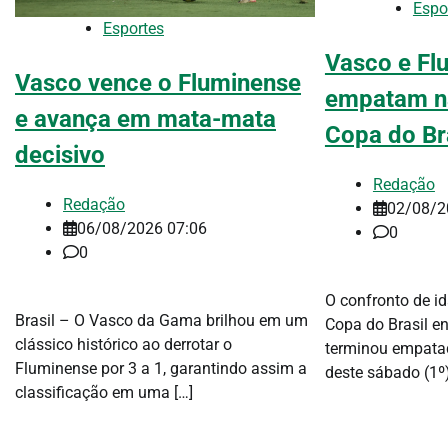
Espo
Esportes
Vasco e Fl
Vasco vence o Fluminense
empatam na
e avança em mata-mata
Copa do Br
decisivo
Redação
Redação
02/08/2
06/08/2026 07:06
0
0
O confronto de id
Brasil – O Vasco da Gama brilhou em um
Copa do Brasil e
clássico histórico ao derrotar o
terminou empatad
Fluminense por 3 a 1, garantindo assim a
deste sábado (1º)
classificação em uma […]