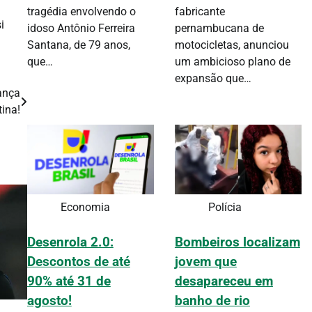
fabricante
tragédia envolvendo o
i
pernambucana de
idoso Antônio Ferreira
motocicletas, anunciou
Santana, de 79 anos,
um ambicioso plano de
que…
expansão que…
ança
tina!
Economia
Polícia
Desenrola 2.0:
Bombeiros localizam
Descontos de até
jovem que
90% até 31 de
desapareceu em
agosto!
banho de rio