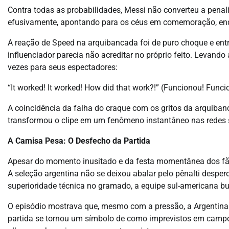
Contra todas as probabilidades, Messi não converteu a penal
efusivamente, apontando para os céus em comemoração, enqu
A reação de Speed na arquibancada foi de puro choque e entr
influenciador parecia não acreditar no próprio feito. Levand
vezes para seus espectadores:
“It worked! It worked! How did that work?!” (Funcionou! Func
A coincidência da falha do craque com os gritos da arquibanc
transformou o clipe em um fenômeno instantâneo nas redes s
A Camisa Pesa: O Desfecho da Partida
Apesar do momento inusitado e da festa momentânea dos fãs eg
A seleção argentina não se deixou abalar pelo pênalti desper
superioridade técnica no gramado, a equipe sul-americana bu
O episódio mostrava que, mesmo com a pressão, a Argentina
partida se tornou um símbolo de como imprevistos em campo 