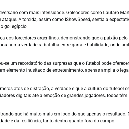
adversário com mais intensidade. Goleadores como Lautaro Mar
 ataque. A torcida, assim como IShowSpeed, sentia a expectati
 gol egípcio.
nça dos torcedores argentinos, demonstrando que a paixão pelo
mou numa verdadeira batalha entre garra e habilidade, onde a
u-se um recordatório das surpresas que o futebol pode oferecer
um elemento inusitado de entretenimento, apenas amplia o leg
ros atos de distração, a verdade é que a cultura do futebol s
ciadores digitais até a emoção de grandes jogadores, todos tê
strando que há muito mais em jogo do que apenas o resultado. 
de e da resiliência, tanto dentro quanto fora do campo.