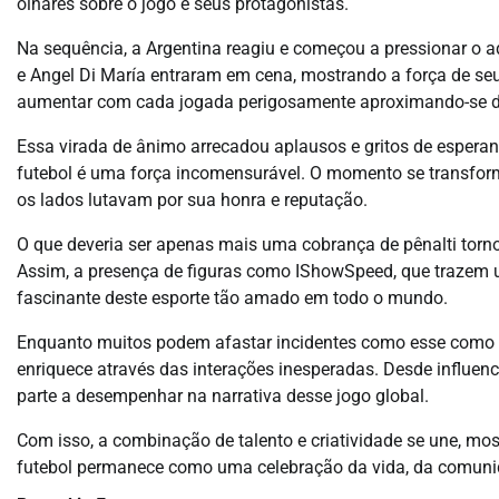
olhares sobre o jogo e seus protagonistas.
Na sequência, a Argentina reagiu e começou a pressionar o 
e Angel Di María entraram em cena, mostrando a força de seu
aumentar com cada jogada perigosamente aproximando-se do
Essa virada de ânimo arrecadou aplausos e gritos de espera
futebol é uma força incomensurável. O momento se transfor
os lados lutavam por sua honra e reputação.
O que deveria ser apenas mais uma cobrança de pênalti torno
Assim, a presença de figuras como IShowSpeed, que trazem 
fascinante deste esporte tão amado em todo o mundo.
Enquanto muitos podem afastar incidentes como esse como me
enriquece através das interações inesperadas. Desde influen
parte a desempenhar na narrativa desse jogo global.
Com isso, a combinação de talento e criatividade se une, mo
futebol permanece como uma celebração da vida, da comunida