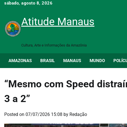
Skip
sábado, agosto 8, 2026
to
content
Atitude Manaus
Cultura, Arte e Informações da Amazônia
AMAZONAS
BRASIL
MANAUS
MUNDO
POLÍCI
“Mesmo com Speed distraín
3 a 2”
Posted on
07/07/2026 15:08
by
Redação