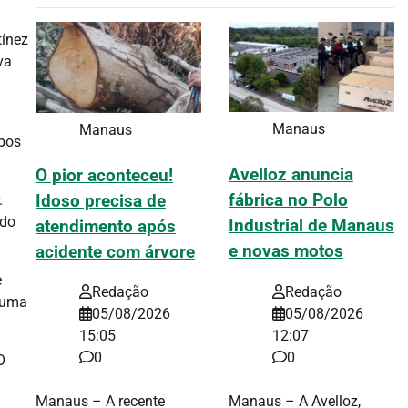
tínez
va
Manaus
Manaus
mbos
Avelloz anuncia
O pior aconteceu!
fábrica no Polo
.
Idoso precisa de
ado
Industrial de Manaus
atendimento após
e novas motos
acidente com árvore
e
Redação
Redação
m uma
05/08/2026
05/08/2026
12:07
15:05
0
0
O
Manaus – A Avelloz,
Manaus – A recente