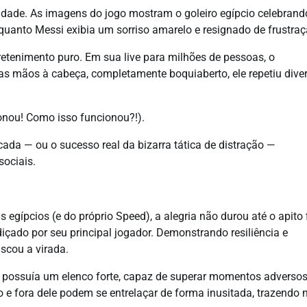
idade. As imagens do jogo mostram o goleiro egípcio celebrand
anto Messi exibia um sorriso amarelo e resignado de frustraç
etenimento puro. Em sua live para milhões de pessoas, o
o as mãos à cabeça, completamente boquiaberto, ele repetiu dive
ionou! Como isso funcionou?!).
ada — ou o sucesso real da bizarra tática de distração —
ociais.
ípcios (e do próprio Speed), a alegria não durou até o apito f
diçado por seu principal jogador. Demonstrando resiliência e
scou a virada.
 possuía um elenco forte, capaz de superar momentos adversos
e fora dele podem se entrelaçar de forma inusitada, trazendo 