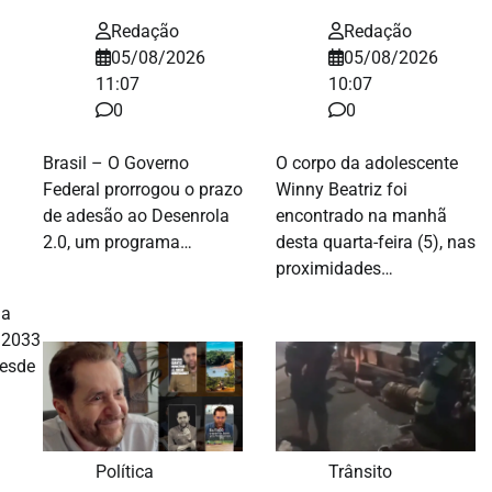
Redação
Redação
05/08/2026
05/08/2026
11:07
10:07
0
0
Brasil – O Governo
O corpo da adolescente
Federal prorrogou o prazo
Winny Beatriz foi
de adesão ao Desenrola
encontrado na manhã
2.0, um programa…
desta quarta-feira (5), nas
proximidades…
 a
é 2033
Desde
Política
Trânsito