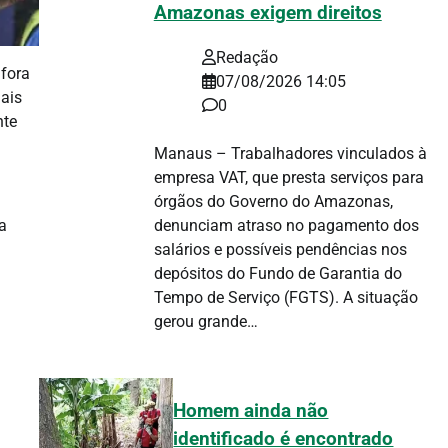
Amazonas exigem direitos
Redação
 fora
07/08/2026 14:05
ais
0
nte
Manaus – Trabalhadores vinculados à
empresa VAT, que presta serviços para
órgãos do Governo do Amazonas,
a
denunciam atraso no pagamento dos
salários e possíveis pendências nos
depósitos do Fundo de Garantia do
Tempo de Serviço (FGTS). A situação
gerou grande…
Homem ainda não
identificado é encontrado