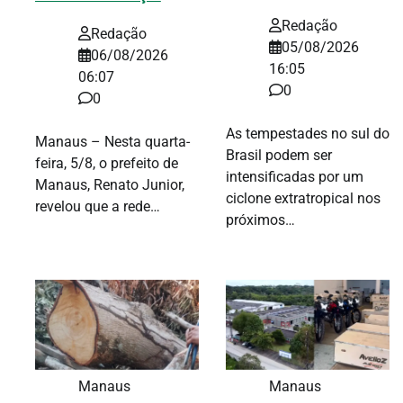
Redação
Redação
05/08/2026
06/08/2026
16:05
06:07
0
0
As tempestades no sul do
Manaus – Nesta quarta-
Brasil podem ser
feira, 5/8, o prefeito de
intensificadas por um
Manaus, Renato Junior,
ciclone extratropical nos
revelou que a rede…
próximos…
Manaus
Manaus