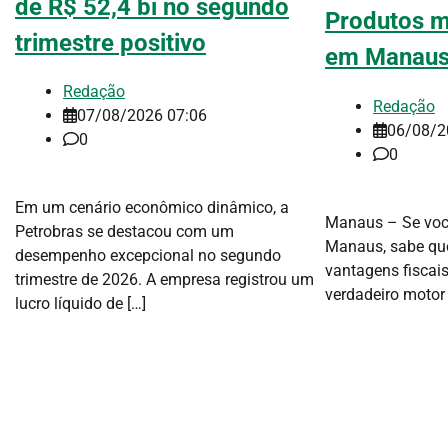
de R$ 52,4 bi no segundo
Produtos m
trimestre positivo
em Manau
Redação
Redação
07/08/2026 07:06
06/08/2
0
0
Em um cenário econômico dinâmico, a
Manaus – Se voc
Petrobras se destacou com um
Manaus, sabe que 
desempenho excepcional no segundo
vantagens fiscai
trimestre de 2026. A empresa registrou um
verdadeiro motor 
lucro líquido de […]