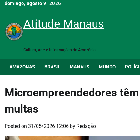
Skip
domingo, agosto 9, 2026
to
content
Atitude Manaus
Cultura, Arte e Informações da Amazônia
AMAZONAS
BRASIL
MANAUS
MUNDO
POLÍCI
Microempreendedores têm a
multas
Posted on
31/05/2026 12:06
by
Redação