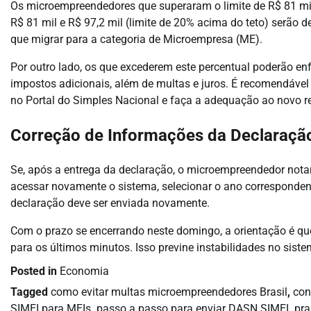
Os microempreendedores que superaram o limite de R$ 81 mi
R$ 81 mil e R$ 97,2 mil (limite de 20% acima do teto) serão 
que migrar para a categoria de Microempresa (ME).
Por outro lado, os que excederem este percentual poderão en
impostos adicionais, além de multas e juros. É recomendáve
no Portal do Simples Nacional e faça a adequação ao novo re
Correção de Informações da Declaraçã
Se, após a entrega da declaração, o microempreendedor notar a
acessar novamente o sistema, selecionar o ano correspondente
declaração deve ser enviada novamente.
Com o prazo se encerrando neste domingo, a orientação é qu
para os últimos minutos. Isso previne instabilidades no sist
Posted in
Economia
Tagged
como evitar multas microempreendedores Brasil
,
con
SIMEI para MEIs
,
passo a passo para enviar DASN SIMEI
,
pra