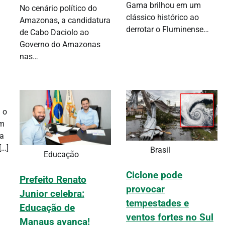
Gama brilhou em um
No cenário político do
clássico histórico ao
Amazonas, a candidatura
derrotar o Fluminense…
de Cabo Daciolo ao
Governo do Amazonas
nas…
 o
um
 a
[…]
Brasil
Educação
Ciclone pode
Prefeito Renato
provocar
Junior celebra:
tempestades e
Educação de
ventos fortes no Sul
Manaus avança!