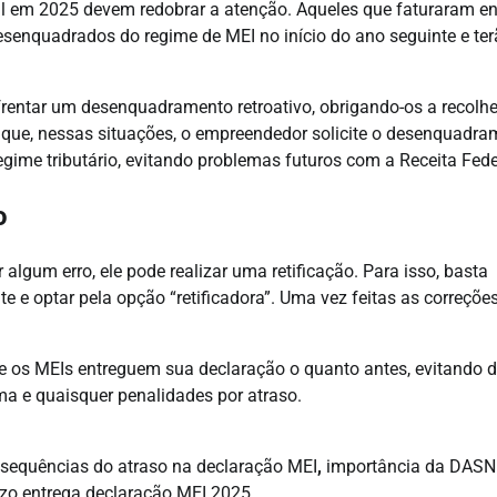
l em 2025 devem redobrar a atenção. Aqueles que faturaram en
desenquadrados do regime de MEI no início do ano seguinte e te
frentar um desenquadramento retroativo, obrigando-os a recolhe
l que, nessas situações, o empreendedor solicite o desenquadr
gime tributário, evitando problemas futuros com a Receita Fede
o
lgum erro, ele pode realizar uma retificação. Para isso, basta
 e optar pela opção “retificadora”. Uma vez feitas as correções
e os MEIs entreguem sua declaração o quanto antes, evitando d
ema e quaisquer penalidades por atraso.
sequências do atraso na declaração MEI
,
importância da DASN
zo entrega declaração MEI 2025