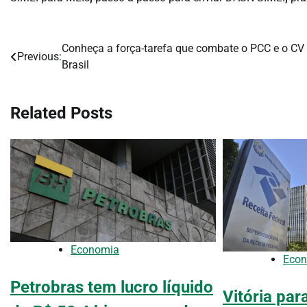
Conheça a força-tarefa que combate o PCC e o CV
Navegação
Previous:
Brasil
de
Post
Related Posts
Economia
Eco
Petrobras tem lucro líquido
Vitória par