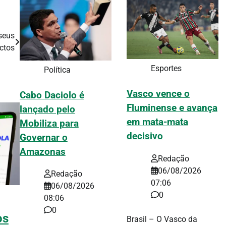
 seus
ctos
Esportes
Política
Vasco vence o
Cabo Daciolo é
Fluminense e avança
lançado pelo
em mata-mata
Mobiliza para
decisivo
Governar o
Amazonas
Redação
06/08/2026
Redação
07:06
06/08/2026
0
08:06
0
os
Brasil – O Vasco da