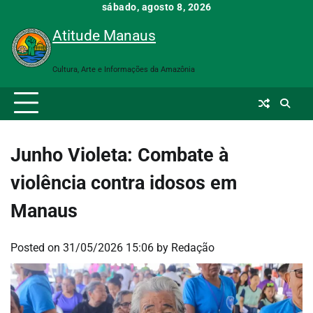
Skip
sábado, agosto 8, 2026
to
Atitude Manaus
content
Cultura, Arte e Informações da Amazônia
Junho Violeta: Combate à
violência contra idosos em
Manaus
Posted on
31/05/2026 15:06
by
Redação