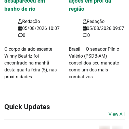
desapareceu em
ações em prol da
banho de rio
região
Redação
Redação
05/08/2026 10:07
05/08/2026 09:07
0
0
O corpo da adolescente
Brasil – O senador Plínio
Winny Beatriz foi
Valério (PSDB-AM)
encontrado na manhã
consolidou seu mandato
desta quarta-feira (5), nas
como um dos mais
proximidades…
combativos…
Quick Updates
View All