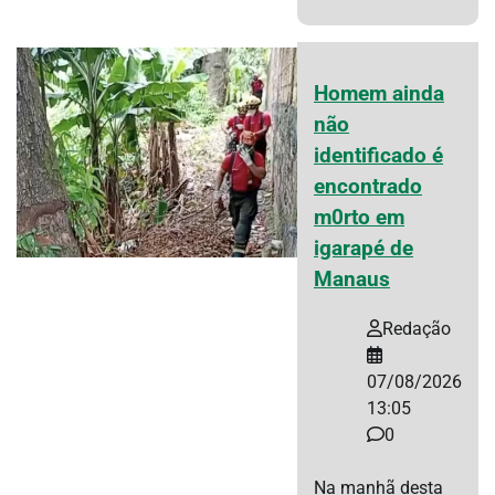
Homem ainda
não
identificado é
encontrado
m0rto em
igarapé de
Manaus
Redação
07/08/2026
13:05
0
Na manhã desta