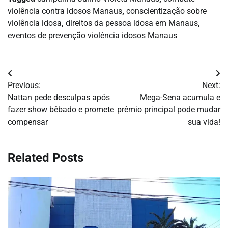
violência contra idosos Manaus
,
conscientização sobre
violência idosa
,
direitos da pessoa idosa em Manaus
,
eventos de prevenção violência idosos Manaus
Navegação
Previous:
Next:
de
Nattan pede desculpas após
Mega-Sena acumula e
fazer show bêbado e promete
prêmio principal pode mudar
Post
compensar
sua vida!
Related Posts