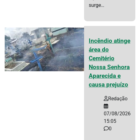
surge…
Incêndio atinge
área do
Cemitério
Nossa Senhora
Aparecida e
causa prejuízo
Redação
07/08/2026
15:05
0