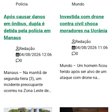
Polícia
Mundo
Após causar danos
Investida com drone
em ônibus, dupla é
contra civil choca
detida pela polícia em
moradores na Ucrânia
Manaus
Redação
04/08/2026 11:06
Redação
0
04/08/2026 12:06
0
Mundo – Um homem ficou
ferido após ser alvo de um
Manaus – Na manhã de
ataque com drone na…
segunda-feira (3), um
incidente preocupante
ocorreu na Zona Leste de…