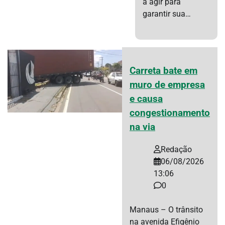
a agir para
garantir sua…
Carreta bate em
muro de empresa
e causa
congestionamento
na via
Redação
06/08/2026
13:06
0
Manaus – O trânsito
na avenida Efigênio