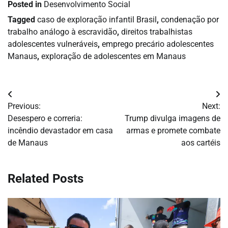
Posted in
Desenvolvimento Social
Tagged
caso de exploração infantil Brasil
,
condenação por
trabalho análogo à escravidão
,
direitos trabalhistas
adolescentes vulneráveis
,
emprego precário adolescentes
Manaus
,
exploração de adolescentes em Manaus
Navegação
Previous:
Next:
de
Desespero e correria:
Trump divulga imagens de
incêndio devastador em casa
armas e promete combate
Post
de Manaus
aos cartéis
Related Posts