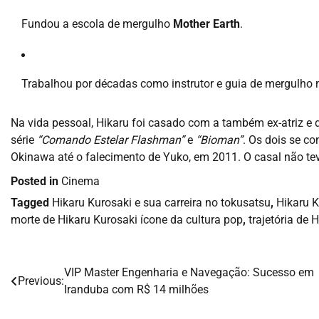
Fundou a escola de mergulho
Mother Earth
.
Trabalhou por décadas como instrutor e guia de mergulho 
Na vida pessoal, Hikaru foi casado com a também ex-atriz e
série
“Comando Estelar Flashman”
e
“Bioman”
. Os dois se c
Okinawa até o falecimento de Yuko, em 2011. O casal não tev
Posted in
Cinema
Tagged
Hikaru Kurosaki e sua carreira no tokusatsu
,
Hikaru K
morte de Hikaru Kurosaki ícone da cultura pop
,
trajetória de
VIP Master Engenharia e Navegação: Sucesso em
Navegação
Previous:
Iranduba com R$ 14 milhões
de