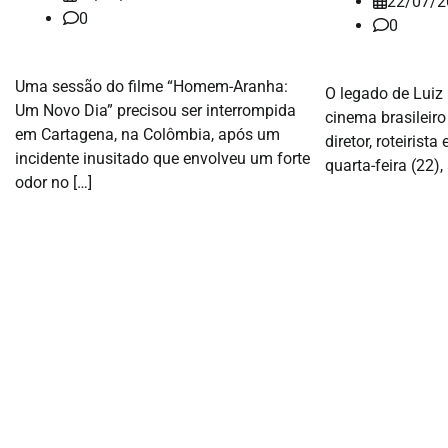
22/07/2
0
0
Uma sessão do filme “Homem-Aranha:
O legado de Luiz 
Um Novo Dia” precisou ser interrompida
cinema brasileiro
em Cartagena, na Colômbia, após um
diretor, roteirist
incidente inusitado que envolveu um forte
quarta-feira (22),
odor no […]