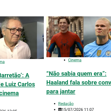
Cinema
ema
“Não sabia quem era”:
arretão’: A
Haaland fala sobre conv
de Luiz Carlos
para jantar
 cinema
Redação
15/07/2026 11:07