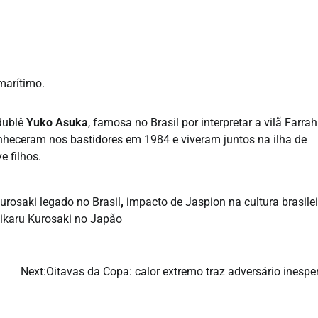
marítimo.
 dublê
Yuko Asuka
, famosa no Brasil por interpretar a vilã Farra
onheceram nos bastidores em 1984 e viveram juntos na ilha de
e filhos.
urosaki legado no Brasil
,
impacto de Jaspion na cultura brasilei
 Hikaru Kurosaki no Japão
Next:
Oitavas da Copa: calor extremo traz adversário inespe