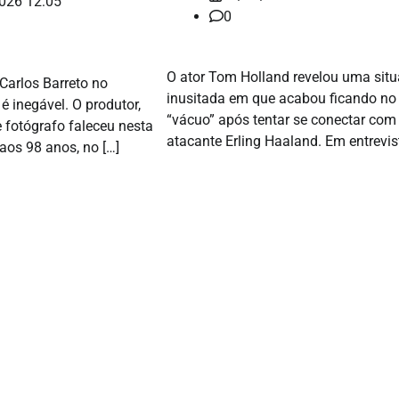
026 12:05
0
O ator Tom Holland revelou uma sit
Carlos Barreto no
inusitada em que acabou ficando no
 é inegável. O produtor,
“vácuo” após tentar se conectar com
a e fotógrafo faleceu nesta
atacante Erling Haaland. Em entrevis
 aos 98 anos, no […]