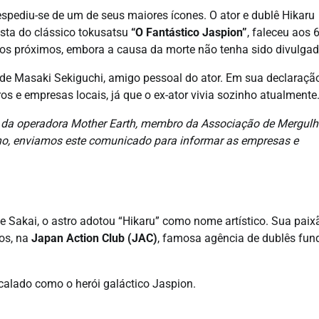
spediu-se de um de seus maiores ícones. O ator e dublê Hikaru
ista do clássico tokusatsu
“O Fantástico Jaspion”
, faleceu aos 
igos próximos, embora a causa da morte não tenha sido divulgad
 de Masaki Sekiguchi, amigo pessoal do ator. Em sua declaração
s e empresas locais, já que o ex-ator vivia sozinho atualmente
, da operadora Mother Earth, membro da Associação de Mergul
ho, enviamos este comunicado para informar as empresas e
e Sakai, o astro adotou “Hikaru” como nome artístico. Sua paix
nos, na
Japan Action Club (JAC)
, famosa agência de dublês fu
alado como o herói galáctico Jaspion.