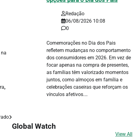
opções para o Dia dos Pais
Redação
06/08/2026 10:08
0
Comemorações no Dia dos Pais
refletem mudanças no comportamento
h na
dos consumidores em 2026. Em vez de
focar apenas na compra de presentes,
as famílias têm valorizado momentos
juntos, como almoços em família e
ra
,
celebrações caseiras que reforçam os
vínculos afetivos.…
rado
Global Watch
View All