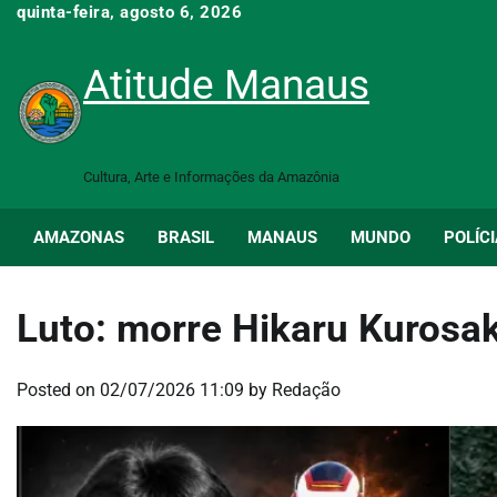
Skip
quinta-feira, agosto 6, 2026
to
content
Atitude Manaus
Cultura, Arte e Informações da Amazônia
AMAZONAS
BRASIL
MANAUS
MUNDO
POLÍCI
Luto: morre Hikaru Kurosak
Posted on
02/07/2026 11:09
by
Redação