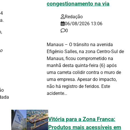
congestionamento na via
64
Redação
a.
06/08/2026 13:06
0
,
.
Manaus – O trânsito na avenida
ho
Efigênio Salles, na zona Centro-Sul de
Manaus, ficou comprometido na
manhã desta quinta-feira (6) após
uma carreta colidir contra o muro de
uma empresa. Apesar do impacto,
não há registro de feridos. Este
ão
acidente…
ndada
Vitória para a Zona Franca:
Produtos mais acessíveis em