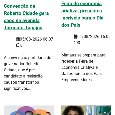
Feira de economia
Convenção de
criativa: presentes
Roberto Cidade gera
incríveis para o Dia
caos na avenida
dos Pais
Torquato Tapajós
04/08/2026 16:06
05/08/2026 06:07
0
0
Manaus se prepara para
A convenção partidária do
receber a Feira de
governador Roberto
Economia Criativa e
Cidade, que é pré-
Gastronomia dos Pais
candidato à reeleição,
Empreendedores,…
causou transtornos
significativos…