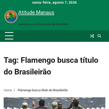
Skip
sexta-feira, agosto 7, 2026
to
Atitude Manaus
content
Cultura, Arte e Informações da Amazônia
Tag:
Flamengo busca título
do Brasileirão
Home
Flamengo busca título do Brasileirão