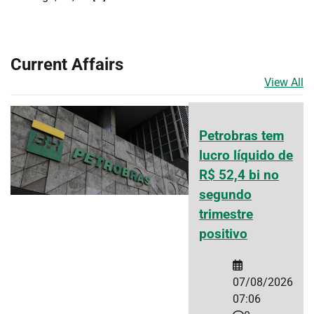
Current Affairs
View All
Petrobras tem
lucro líquido de
R$ 52,4 bi no
segundo
trimestre
positivo
07/08/2026
07:06